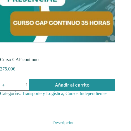
Curso CAP continuo
275.00
€
Curso
Añadir al carrito
CAP
continuo
Categorías:
Transporte y Logística
,
Cursos Independientes
cantidad
Descripción